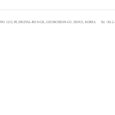
NO. 1213, 99, DIGITAL-RO 9-GIL, GEUMCHEON-GU, SEOUL, KOREA
Tel. +82-2