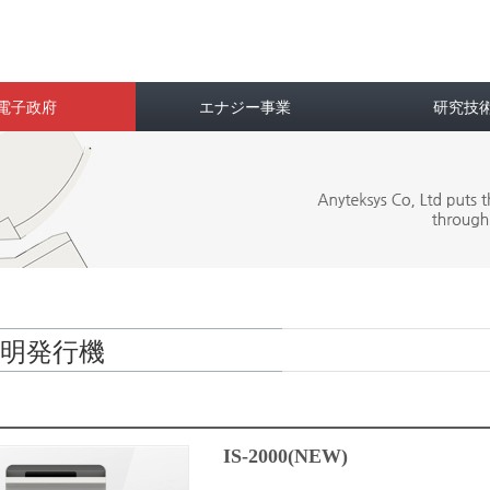
電子政府
エナジー事業
研究技
明発行機
IS-2000(NEW)