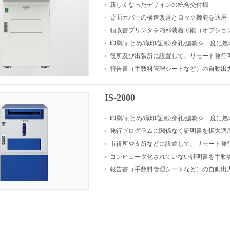
新しくなったデザインの統合交付機
背面カバーの構造改善とロック機能を適用
領収書プリンタを内部装着可能（オプショ
印刷/まとめ/職印/証紙/穿孔/編纂を一度に
役所及び出張所に設置して、リモート発行
報告書（手数料管理シートなど）の自動出力
IS-2000
印刷/まとめ/職印/証紙/穿孔/編纂を一度に
発行プログラムに関係なく証明書を拡大適
市役所や支所などに設置して、リモート発
コンピュータ化されていない証明書を手動
報告書（手数料管理シートなど）の自動出力